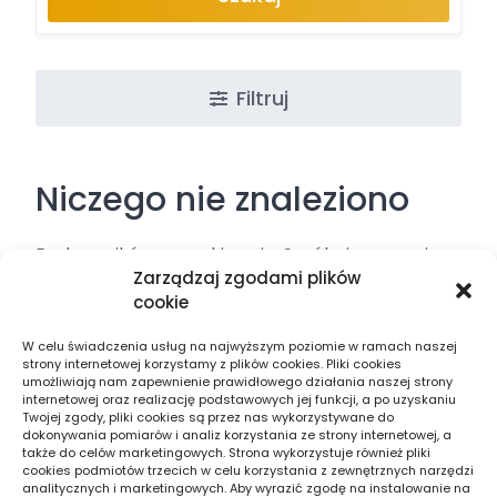
Filtruj
Niczego nie znaleziono
Brak wyników wyszukiwania. Spróbuj ponownie,
Zarządzaj zgodami plików
używając innych słów kluczowych.
cookie
W celu świadczenia usług na najwyższym poziomie w ramach naszej
strony internetowej korzystamy z plików cookies. Pliki cookies
umożliwiają nam zapewnienie prawidłowego działania naszej strony
internetowej oraz realizację podstawowych jej funkcji, a po uzyskaniu
Twojej zgody, pliki cookies są przez nas wykorzystywane do
Znajdź firmę w swojej okolicy. Jeżeli szukasz
dokonywania pomiarów i analiz korzystania ze strony internetowej, a
także do celów marketingowych. Strona wykorzystuje również pliki
fachowca blisko swojego domu – znajdziesz go
cookies podmiotów trzecich w celu korzystania z zewnętrznych narzędzi
analitycznych i marketingowych. Aby wyrazić zgodę na instalowanie na
tutaj. Skupiamy najlepsze usługi w twoim mieście.