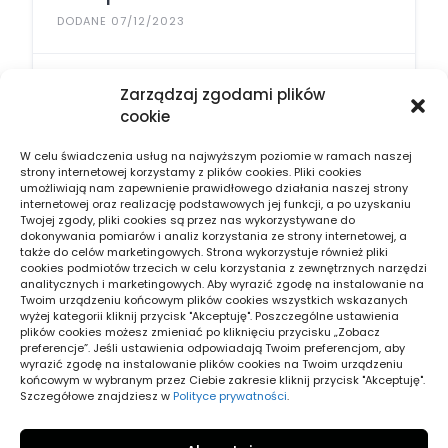
DODANE 07/12/2023
Zarządzaj zgodami plików
cookie
W celu świadczenia usług na najwyższym poziomie w ramach naszej
strony internetowej korzystamy z plików cookies. Pliki cookies
umożliwiają nam zapewnienie prawidłowego działania naszej strony
internetowej oraz realizację podstawowych jej funkcji, a po uzyskaniu
Twojej zgody, pliki cookies są przez nas wykorzystywane do
Znajdź firmę w swojej okolicy. Jeżeli szukasz
dokonywania pomiarów i analiz korzystania ze strony internetowej, a
także do celów marketingowych. Strona wykorzystuje również pliki
fachowca blisko swojego domu – znajdziesz go
cookies podmiotów trzecich w celu korzystania z zewnętrznych narzędzi
analitycznych i marketingowych. Aby wyrazić zgodę na instalowanie na
tutaj. Skupiamy najlepsze usługi w twoim mieście.
Twoim urządzeniu końcowym plików cookies wszystkich wskazanych
wyżej kategorii kliknij przycisk "Akceptuję". Poszczególne ustawienia
Jeżeli sam prowadzisz firmę usługową,
plików cookies możesz zmieniać po kliknięciu przycisku „Zobacz
sprzedajesz towary – dodaj swój wpis do naszej
preferencje”. Jeśli ustawienia odpowiadają Twoim preferencjom, aby
wyrazić zgodę na instalowanie plików cookies na Twoim urządzeniu
bazy i znajdź nowych odbiorców na swoje usługi.
końcowym w wybranym przez Ciebie zakresie kliknij przycisk "Akceptuję".
Szczegółowe znajdziesz w
Polityce prywatności
.