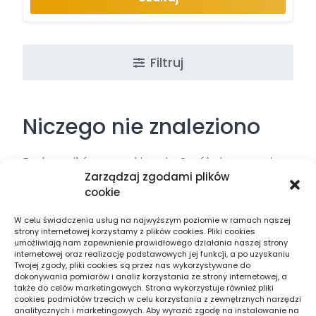
Filtruj
Niczego nie znaleziono
Brak wyników wyszukiwania. Spróbuj ponownie,
Zarządzaj zgodami plików
używając innych słów kluczowych.
cookie
W celu świadczenia usług na najwyższym poziomie w ramach naszej
strony internetowej korzystamy z plików cookies. Pliki cookies
umożliwiają nam zapewnienie prawidłowego działania naszej strony
internetowej oraz realizację podstawowych jej funkcji, a po uzyskaniu
Twojej zgody, pliki cookies są przez nas wykorzystywane do
Znajdź firmę w swojej okolicy. Jeżeli szukasz
dokonywania pomiarów i analiz korzystania ze strony internetowej, a
także do celów marketingowych. Strona wykorzystuje również pliki
fachowca blisko swojego domu – znajdziesz go
cookies podmiotów trzecich w celu korzystania z zewnętrznych narzędzi
analitycznych i marketingowych. Aby wyrazić zgodę na instalowanie na
tutaj. Skupiamy najlepsze usługi w twoim mieście.